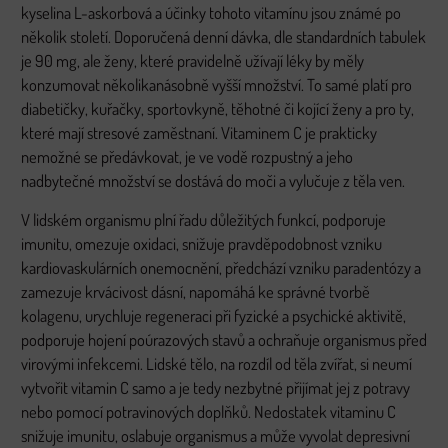
kyselina L-askorbová a účinky tohoto vitamínu jsou známé po
několik století. Doporučená denní dávka, dle standardních tabulek
je 90 mg, ale ženy, které pravidelně užívají léky by měly
konzumovat několikanásobně vyšší množství. To samé platí pro
diabetičky, kuřačky, sportovkyně, těhotné či kojící ženy a pro ty,
které mají stresové zaměstnaní. Vitaminem C je prakticky
nemožné se předávkovat, je ve vodě rozpustný a jeho
nadbytečné množství se dostává do moči a vylučuje z těla ven.
V lidském organismu plní řadu důležitých funkcí, podporuje
imunitu, omezuje oxidaci, snižuje pravděpodobnost vzniku
kardiovaskulárních onemocnění, předchází vzniku paradentózy a
zamezuje krvácivost dásní, napomáhá ke správné tvorbě
kolagenu, urychluje regeneraci při fyzické a psychické aktivitě,
podporuje hojení poúrazových stavů a ochraňuje organismus před
virovými infekcemi. Lidské tělo, na rozdíl od těla zvířat, si neumí
vytvořit vitamin C samo a je tedy nezbytné přijímat jej z potravy
nebo pomocí potravinových doplňků. Nedostatek vitaminu C
snižuje imunitu, oslabuje organismus a může vyvolat depresivní