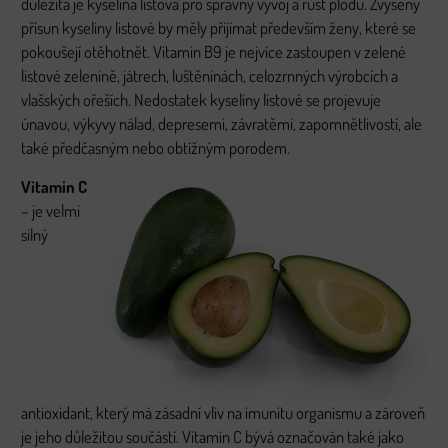
důležitá je kyselina listová pro správný vývoj a růst plodu. Zvýšený
přísun kyseliny listové by měly přijímat především ženy, které se
pokoušejí otěhotnět. Vitamin B9 je nejvíce zastoupen v zelené
listové zelenině, játrech, luštěninách, celozrnných výrobcích a
vlašských ořeších. Nedostatek kyseliny listové se projevuje
únavou, výkyvy nálad, depresemi, závratěmi, zapomnětlivostí, ale
také předčasným nebo obtížným porodem.
Vitamin C
– je velmi
silný
antioxidant, který má zásadní vliv na imunitu organismu a zároveň
je jeho důležitou součástí. Vitamín C bývá označován také jako