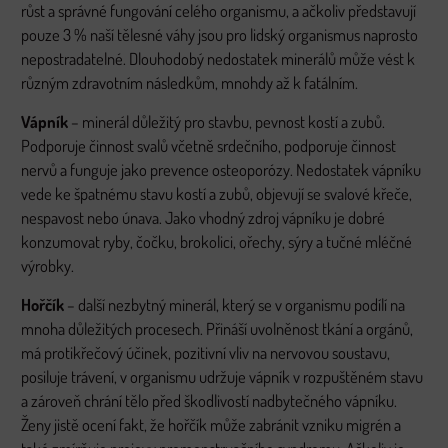
růst a správné fungování celého organismu, a ačkoliv představují
pouze 3 % naší tělesné váhy jsou pro lidský organismus naprosto
nepostradatelné. Dlouhodobý nedostatek minerálů může vést k
různým zdravotním následkům, mnohdy až k fatálním.
Vápník
– minerál důležitý pro stavbu, pevnost kostí a zubů.
Podporuje činnost svalů včetně srdečního, podporuje činnost
nervů a funguje jako prevence osteoporózy. Nedostatek vápníku
vede ke špatnému stavu kostí a zubů, objevují se svalové křeče,
nespavost nebo únava. Jako vhodný zdroj vápníku je dobré
konzumovat ryby, čočku, brokolici, ořechy, sýry a tučné mléčné
výrobky.
Hořčík
– další nezbytný minerál, který se v organismu podílí na
mnoha důležitých procesech. Přináší uvolněnost tkání a orgánů,
má protikřečový účinek, pozitivní vliv na nervovou soustavu,
posiluje trávení, v organismu udržuje vápník v rozpuštěném stavu
a zároveň chrání tělo před škodlivostí nadbytečného vápníku.
Ženy jistě ocení fakt, že hořčík může zabránit vzniku migrén a