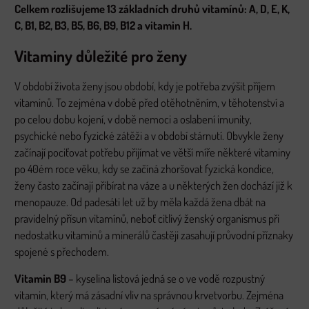
Celkem rozlišujeme 13 základních druhů vitamínů: A, D, E, K,
C, B1, B2, B3, B5, B6, B9, B12 a vitamin H.
Vitaminy důležité pro ženy
V období života ženy jsou období, kdy je potřeba zvýšit příjem
vitaminů. To zejména v době před otěhotněním, v těhotenství a
po celou dobu kojení, v době nemoci a oslabení imunity,
psychické nebo fyzické zátěži a v období stárnutí. Obvykle ženy
začínají pociťovat potřebu přijímat ve větší míře některé vitaminy
po 40ém roce věku, kdy se začíná zhoršovat fyzická kondice,
ženy často začínají přibírat na váze a u některých žen dochází již k
menopauze. Od padesáti let už by měla každá žena dbát na
pravidelný přísun vitamínů, neboť citlivý ženský organismus při
nedostatku vitaminů a minerálů častěji zasahují průvodní příznaky
spojené s přechodem.
Vitamin B9
– kyselina listová jedná se o ve vodě rozpustný
vitamin, který má zásadní vliv na správnou krvetvorbu. Zejména