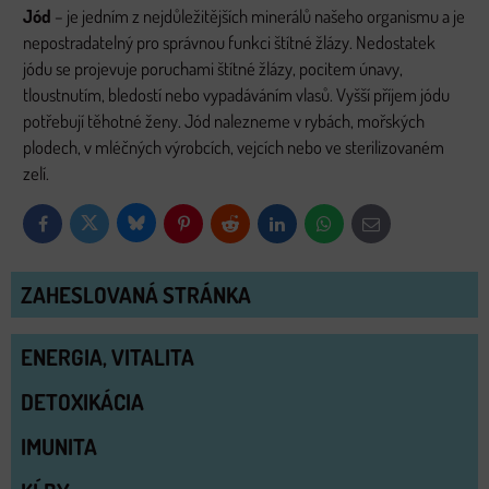
Jód
– je jedním z nejdůležitějších minerálů našeho organismu a je
nepostradatelný pro správnou funkci štítné žlázy. Nedostatek
jódu se projevuje poruchami štítné žlázy, pocitem únavy,
tloustnutím, bledostí nebo vypadáváním vlasů. Vyšší příjem jódu
potřebují těhotné ženy. Jód nalezneme v rybách, mořských
plodech, v mléčných výrobcích, vejcích nebo ve sterilizovaném
zelí.
Bluesky
Twitter
Facebook
Pinterest
Reddit
LinkedIn
WhatsApp
E-
mail
ZAHESLOVANÁ STRÁNKA
ENERGIA, VITALITA
DETOXIKÁCIA
IMUNITA