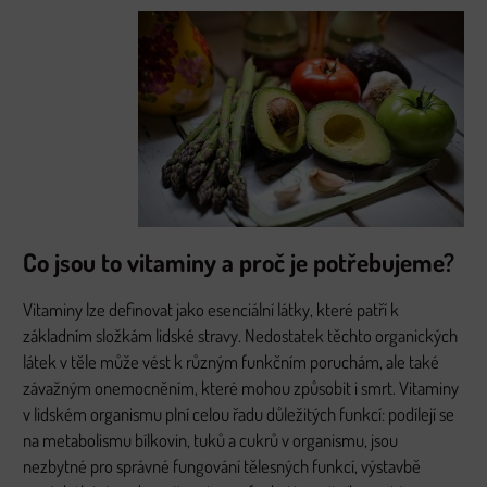
Co jsou to vitaminy a proč je potřebujeme?
Vitaminy lze definovat jako esenciální látky, které patří k
základním složkám lidské stravy. Nedostatek těchto organických
látek v těle může vést k různým funkčním poruchám, ale také
závažným onemocněním, které mohou způsobit i smrt. Vitaminy
v lidském organismu plní celou řadu důležitých funkcí: podílejí se
na metabolismu bílkovin, tuků a cukrů v organismu, jsou
nezbytné pro správné fungování tělesných funkcí, výstavbě