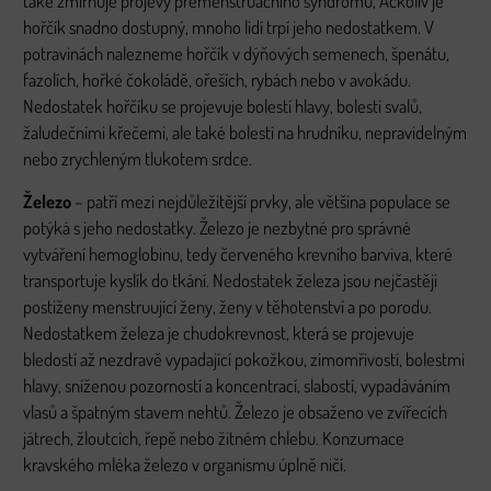
také zmírňuje projevy premenstruačního syndromu, Ačkoliv je
hořčík snadno dostupný, mnoho lidí trpí jeho nedostatkem. V
potravinách nalezneme hořčík v dýňových semenech, špenátu,
fazolích, hořké čokoládě, ořeších, rybách nebo v avokádu.
Nedostatek hořčíku se projevuje bolestí hlavy, bolestí svalů,
žaludečními křečemi, ale také bolestí na hrudníku, nepravidelným
nebo zrychleným tlukotem srdce.
Železo
– patří mezi nejdůležitější prvky, ale většina populace se
potýká s jeho nedostatky. Železo je nezbytné pro správné
vytváření hemoglobinu, tedy červeného krevního barviva, které
transportuje kyslík do tkání. Nedostatek železa jsou nejčastěji
postiženy menstruující ženy, ženy v těhotenství a po porodu.
Nedostatkem železa je chudokrevnost, která se projevuje
bledostí až nezdravě vypadající pokožkou, zimomřivostí, bolestmi
hlavy, sníženou pozorností a koncentrací, slabostí, vypadáváním
vlasů a špatným stavem nehtů. Železo je obsaženo ve zvířecích
játrech, žloutcích, řepě nebo žitném chlebu. Konzumace
kravského mléka železo v organismu úplně ničí.