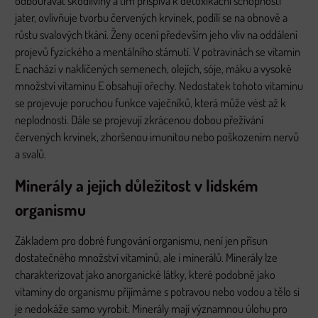
odbourávat škodliviny a tím přispívá k detoxikační schopnosti
jater, ovlivňuje tvorbu červených krvinek, podílí se na obnově a
růstu svalových tkání. Ženy ocení především jeho vliv na oddálení
projevů fyzického a mentálního stárnutí. V potravinách se vitamin
E nachází v naklíčených semenech, olejích, sóje, máku a vysoké
množství vitaminu E obsahují ořechy. Nedostatek tohoto vitaminu
se projevuje poruchou funkce vaječníků, která může vést až k
neplodnosti. Dále se projevují zkrácenou dobou přežívání
červených krvinek, zhoršenou imunitou nebo poškozením nervů
a svalů.
Minerály a jejich důležitost v lidském
organismu
Základem pro dobré fungování organismu, není jen přísun
dostatečného množství vitaminů, ale i minerálů. Minerály lze
charakterizovat jako anorganické látky, které podobně jako
vitaminy do organismu přijímáme s potravou nebo vodou a tělo si
je nedokáže samo vyrobit. Minerály mají významnou úlohu pro