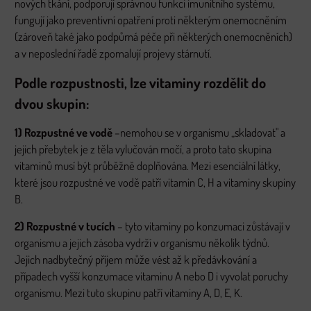
nových tkání, podporují správnou funkci imunitního systému,
fungují jako preventivní opatření proti některým onemocněním
(zároveň také jako podpůrná péče při některých onemocněních)
a v neposlední řadě zpomalují projevy stárnutí.
Podle rozpustnosti, lze vitaminy rozdělit do
dvou skupin:
1) Rozpustné ve vodě
–nemohou se v organismu „skladovat" a
jejich přebytek je z těla vylučován močí, a proto tato skupina
vitaminů musí být průběžně doplňována. Mezi esenciální látky,
které jsou rozpustné ve vodě patří vitamin C, H a vitaminy skupiny
B.
2) Rozpustné v tucích
– tyto vitaminy po konzumaci zůstávají v
organismu a jejich zásoba vydrží v organismu několik týdnů.
Jejich nadbytečný příjem může vést až k předávkování a
případech vyšší konzumace vitaminu A nebo D i vyvolat poruchy
organismu. Mezi tuto skupinu patří vitaminy A, D, E, K.