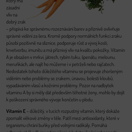
který má
zásadní
vliv na
dobrý zrak
– přispívá ke správnému rozeznávání barev a příznivě ovlivňuje
správné vidění za šera. Kromě podpory normálních funkcí zraku
působí pozitivně na sliznice, podporuje růst a vývoj kostí,
krvetvorbu, imunitu a má příznivý vliv na kvalitu pokožky. Vitamin
A je obsažen v mrkvi, játrech, rybím tuku, špenátu, melounu,
meruňkách, ale najít ho můžeme i v petrželi nebo rajčatech.
Nedostatek tohoto důležitého vitaminu se projevuje zhoršeným
viděním nebo problémy se zrakem, únavou, bolestí kloubů,
vypadáváním vlasů a kožními problémy. Pozor na nadbytek
vitaminu A by si měly dát především těhotné ženy, mohlo by dojít
k poškození správného vývoje končetin u plodu.
Vitamin E
– důležitý, v tucích rozpustný vitamin, který dokáže
zpomalit věkové změny v těle. Patří mezi antioxidanty, které v
organismu chrání buňky před volnými radikály. Pomáhá