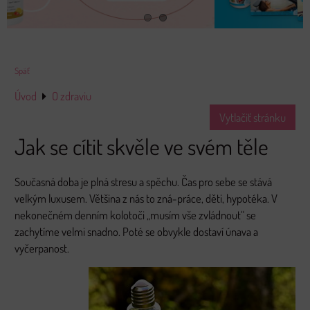
Späť
Úvod
O zdraviu
Vytlačiť stránku
Jak se cítit skvěle ve svém těle
Současná doba je plná stresu a spěchu. Čas pro sebe se stává
velkým luxusem. Většina z nás to zná-práce, děti, hypotéka. V
nekonečném denním kolotoči „musím vše zvládnout“ se
zachytíme velmi snadno. Poté se obvykle dostaví únava a
vyčerpanost.