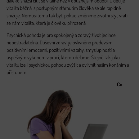
daleko snazší cítit se vitálně než v obtížnějším období. U dětí je
vitalita běžná, s postupným stárnutím člověka se ale rapidně
snižuje. Nemusí tomu tak být, pokud změníme životní styl, vrátí
se nám vitalita, která je člověku přirozená.
Psychická pohoda je pro spokojený a zdravý život jedince
nepostradatelná. Duševní zdraví je ovlivněno především
pozitivními emocemi, pozitivními vztahy, smysluplností a
úspěšným výkonem v práci, kterou děláme. Stejně tak jako
vitalitu lze i psychickou pohodu zvýšit a ovlivnit naším konáním a
přístupem.
Co