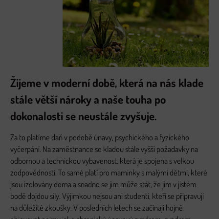
Žijeme v moderní době, která na nás klade
stále větší nároky a naše touha po
dokonalosti se neustále zvyšuje.
Za to platíme daň v podobě únavy, psychického a fyzického
vyčerpání. Na zaměstnance se kladou stále vyšší požadavky na
odbornou a technickou vybavenost, která je spojena s velkou
zodpovědností. To samé platí pro maminky s malými dětmi, které
jsou izolovány doma a snadno se jim může stát, že jim v jistém
bodě dojdou síly. Výjimkou nejsou ani studenti, kteří se připravují
na důležité zkoušky. V posledních letech se začínají hojně