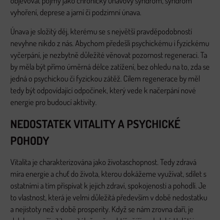
objevovat pojmy jako chronický únavový syndrom, syndrom
vyhoření, deprese a jarní či podzimní únava.
Únava je složitý děj, kterému se s největší pravděpodobností
nevyhne nikdo z nás. Abychom předešli psychickému i fyzickému
vyčerpání, je nezbytně důležité věnovat pozornost regeneraci. Ta
by měla být přímo úměrná délce zatížení, bez ohledu na to, zda se
jedná o psychickou či fyzickou zátěž. Cílem regenerace by měl
tedy být odpovídající odpočinek, který vede k načerpání nové
energie pro budoucí aktivity.
NEDOSTATEK VITALITY A PSYCHICKÉ
POHODY
Vitalita je charakterizována jako životaschopnost. Tedy zdravá
míra energie a chuť do života, kterou dokážeme využívat, sdílet s
ostatními a tím přispívat k jejich zdraví, spokojenosti a pohodlí. Je
to vlastnost, která je velmi důležitá především v době nedostatku
a nejistoty než v době prosperity. Když se nám zrovna daří, je