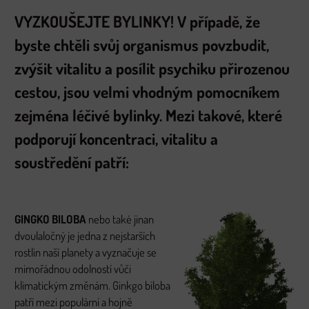
VYZKOUŠEJTE BYLINKY!
V případě, že
byste chtěli svůj organismus povzbudit,
zvýšit vitalitu a posílit psychiku přirozenou
cestou, jsou velmi vhodným pomocníkem
zejména léčivé bylinky. Mezi takové, které
podporují koncentraci, vitalitu a
soustředění patří:
GINGKO BILOBA
nebo také jinan
dvoulaločný je jedna z nejstarších
rostlin naší planety a vyznačuje se
mimořádnou odolností vůči
klimatickým změnám. Ginkgo biloba
patří mezi populární a hojně