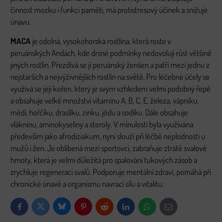
činnost mozku i funkci paměti, má protistresový účinek a snižuje
únavu.
MACA
je odolná, vysokohorská rostlina, která roste v
peruánských Andách, kde drsné podmínky nedovolují růst většině
jiných rostlin. Přezdívá se jí peruánský ženšen a patří mezi jednu z
nejstarších a nejvýživnějších rostlin na světě. Pro léčebné účely se
využívá se její kořen, který je svým vzhledem velmi podobný řepě
a obsahuje velké množství vitamínu A, B, C, E, železa, vápníku,
mědi, hořčíku, draslíku, zinku, jódu a sodíku. Dále obsahuje
vlákninu, aminokyseliny a steroly. V minulosti byla využívána
především jako afrodiziakum, nyní slouží při léčbě neplodnosti u
mužů i žen. Je oblíbená mezi sportovci, zabraňuje ztrátě svalové
hmoty, která je velmi důležitá pro spalování tukových zásob a
zrychluje regeneraci svalů. Podporuje mentální zdraví, pomáhá při
chronické únavě a organismu navrací sílu a vitalitu.
Bluesky
Twitter
Facebook
Pinterest
Reddit
LinkedIn
WhatsApp
E-
mail