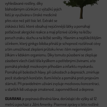
vyhledávané rostliny, díky
blahodárným účinkům z výtažků jejích
listů je využívána v čínské medicíně
přes více než pět tisíc let. Extrakt se
získává z listů, které obsahují nejúčinnější látky a pomáhají
potlačovat alergické reakce a mají příznivé účinky na léčbu
poruch zraku, sluchu a na léčbě senility. Hlavním a nejdůležitějším
účinkem, který ginkgo biloba přináší je schopnost rozšiřovat cévy
a tím umožňovat zlepšení průtoku krve i těm nejjemnějším
žilkám v lidském organismu. Díky tomuto působení se zlepšuje
zásobení všech částí těla kyslíkem a potřebnými živinami, a to
pomáhá předejít mozkovým příhodám a infarktu myokardu.
Pomáhá při bolestech hlavy, při úzkostech a depresích, zmírňuje
pocit studených končetin, tlumí křeče a pomáhá proti projevům
stárnutí. Při pravidelném užívání zvyšuje mozkovou koncentraci,
u starších lidí ustupuje zmatenost, zapomnětlivost a deprese.
GUARANA
je popínavá dřevěná liána, dorůstající do výšky až 12
metrů a pochází z Jižní Ameriky. Písemné zprávy o této rostlině