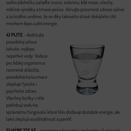
svého jídelníčku zařaďte ovoce, zeleninu, bílé maso, ořechy,
mléčné výrobky a tmavé pečivo. Věnujte pozornost zdravé výživě
a za krátko uvidíme, že se díky takovéto stravě dokážete cítit
mnohem lépe a plní energie.
4) PIJTE
- dodržujte
pravidelný přísun
tekutin, nejlépe
neperlivé vody. Voda je
pro lidský organismus
nesmírně důležitá,
pravidelná konzumace
zlepšuje fyzické i
psychické zdraví.
Všechny buňky v těle
potřebují vodu ke
správnému fungování, které tělu dodávají dostatek energie, ale
také zlepšují soustředěnost a paměť.
5) HÝBEJTE SE
- organismus ke svému správnému fungování