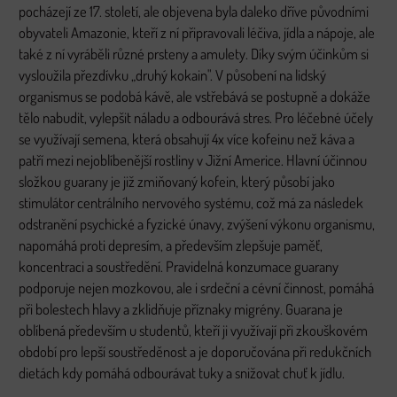
pocházejí ze 17. století, ale objevena byla daleko dříve původními
obyvateli Amazonie, kteří z ní připravovali léčiva, jídla a nápoje, ale
také z ní vyráběli různé prsteny a amulety. Díky svým účinkům si
vysloužila přezdívku „druhý kokain". V působení na lidský
organismus se podobá kávě, ale vstřebává se postupně a dokáže
tělo nabudit, vylepšit náladu a odbourává stres. Pro léčebné účely
se využívají semena, která obsahují 4x více kofeinu než káva a
patří mezi nejoblíbenější rostliny v Jižní Americe. Hlavní účinnou
složkou guarany je již zmiňovaný kofein, který působí jako
stimulátor centrálního nervového systému, což má za následek
odstranění psychické a fyzické únavy, zvýšení výkonu organismu,
napomáhá proti depresím, a především zlepšuje paměť,
koncentraci a soustředění. Pravidelná konzumace guarany
podporuje nejen mozkovou, ale i srdeční a cévní činnost, pomáhá
při bolestech hlavy a zklidňuje příznaky migrény. Guarana je
oblíbená především u studentů, kteří ji využívají při zkouškovém
období pro lepší soustředěnost a je doporučována při redukčních
dietách kdy pomáhá odbourávat tuky a snižovat chuť k jídlu.