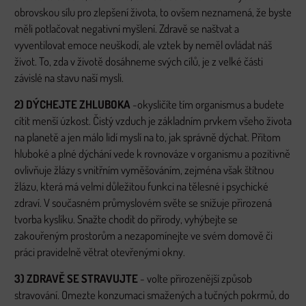
obrovskou sílu pro zlepšení života, to ovšem neznamená, že byste
měli potlačovat negativní myšlení. Zdravě se naštvat a
vyventilovat emoce neuškodí, ale vztek by neměl ovládat náš
život. To, zda v životě dosáhneme svých cílů, je z velké části
závislé na stavu naší mysli.
2) DÝCHEJTE ZHLUBOKA
-okysličíte tím organismus a budete
cítit menší úzkost. Čistý vzduch je základním prvkem všeho života
na planetě a jen málo lidí myslí na to, jak správně dýchat. Přitom
hluboké a plné dýchání vede k rovnováze v organismu a pozitivně
ovlivňuje žlázy s vnitřním vyměšováním, zejména však štítnou
žlázu, která má velmi důležitou funkci na tělesné i psychické
zdraví. V současném průmyslovém světe se snižuje přirozená
tvorba kyslíku. Snažte chodit do přírody, vyhýbejte se
zakouřeným prostorům a nezapomínejte ve svém domově či
práci pravidelně větrat otevřenými okny.
3) ZDRAVĚ SE STRAVUJTE
- volte přirozenější způsob
stravování. Omezte konzumaci smažených a tučných pokrmů, do