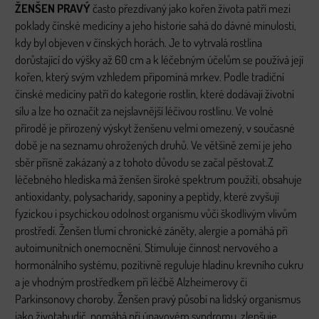
ŽENŠEN PRAVÝ
často přezdívaný jako kořen života patří mezi
poklady čínské medicíny a jeho historie sahá do dávné minulosti,
kdy byl objeven v čínských horách. Je to vytrvalá rostlina
dorůstající do výšky až 60 cm a k léčebným účelům se používá její
kořen, který svým vzhledem připomíná mrkev. Podle tradiční
čínské medicíny patří do kategorie rostlin, které dodávají životní
sílu a lze ho označit za nejslavnější léčivou rostlinu. Ve volné
přírodě je přirozený výskyt ženšenu velmi omezený, v současné
době je na seznamu ohrožených druhů. Ve většině zemí je jeho
sběr přísně zakázaný a z tohoto důvodu se začal pěstovat.Z
léčebného hlediska má ženšen široké spektrum použití, obsahuje
antioxidanty, polysacharidy, saponiny a peptidy, které zvyšují
fyzickou i psychickou odolnost organismu vůči škodlivým vlivům
prostředí. Ženšen tlumí chronické záněty, alergie a pomáhá při
autoimunitních onemocnění. Stimuluje činnost nervového a
hormonálního systému, pozitivně reguluje hladinu krevního cukru
a je vhodným prostředkem při léčbě Alzheimerovy či
Parkinsonovy choroby. Ženšen pravý působí na lidský organismus
jako životabudič, pomáhá při únavovém syndromu, zlepšuje