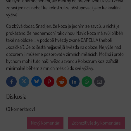
vleklými onemocněními, ale měli by ho preventivně užívat i zcela
zdraví jedinci, neboť ke kolostru lze přistupovat i jako ke kvalitní
výživě.
Co zbývá dodat. Snad jen, že koza je jedním ze savců, u nichž je
prokázáno, že neonemocní rakovinou. Navíc koza má svůj příběh
také na obloze ... v podobě hvězdy zvané CAPELLA (neboli
„kozička"). Je to šestá nejjasnější hvězda na obloze. Nejvýše nad
obzorem ji můžeme pozorovat v zimních měsících. Možná i proto
bychom mohli tuto naši hvězdu zvanou Kolostrum kozí zařadit
minimálně během zimních měsíců do své výživy.
Bluesky
Twitter
Facebook
Pinterest
Reddit
LinkedIn
WhatsApp
E-
mail
Diskusia
(0 komentárov)
Nový komentár
Zobraziť všetky komentáre