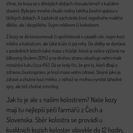
Víme, že koza se v dřívějších dobách chovala téměř v každém
stavení. Byla pro mnohé chudé rodiny takřka životní spásou v
těžkých dobách. A častokrát zachránila život nejednoho malého
dítěte, ale i dospělého. Svým mlékem či kolostrem.
Z kozy se dá konzumovat či spotřebovat v zásadě vše, nejen kozí
mléko a kolostrum, ale také kůže či její rohy. Do obliby se dostává
v posledních letech také maso z kůzlat, které je velice výživné na
bílkoviny (kolem 20%) a na druhou stranu obsahuje velmi malé
množství tuku (cca 4%). Dá se tedy říci, že pro ty, kteří dbají o
zdravou životosprávu, je kozí maso velmi zdravé. Stejně jako je
zdravé a chutné kozí mléko, z něhož se mohou vyrobit lahodné
sýry, ale též chutné zmrzliny.
Jak to je ale s naším kolostrem? Naše kozy
mají tu nejlepší péči farmářů z Čech a
Slovenska. Sběr kolostra se provádí u
kvalitních kozích koloster obvykle do 12 hodin,