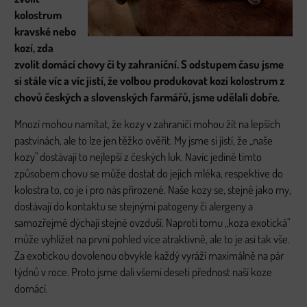
kolostrum
kravské nebo
kozí, zda
zvolit domácí chovy či ty zahraniční. S odstupem času jsme
si stále víc a víc jistí, že volbou produkovat kozí kolostrum z
chovů českých a slovenských farmářů, jsme udělali dobře.
Mnozí mohou namítat, že kozy v zahraničí mohou žít na lepších
pastvinách, ale to lze jen těžko ověřit. My jsme si jistí, že „naše
kozy" dostávají to nejlepší z českých luk. Navíc jedině tímto
způsobem chovu se může dostat do jejich mléka, respektive do
kolostra to, co je i pro nás přirozené. Naše kozy se, stejně jako my,
dostávají do kontaktu se stejnými patogeny či alergeny a
samozřejmě dýchají stejné ovzduší. Naproti tomu „koza exotická"
může vyhlížet na první pohled více atraktivně, ale to je asi tak vše.
Za exotickou dovolenou obvykle každý vyráží maximálně na pár
týdnů v roce. Proto jsme dali všemi deseti přednost naší koze
domácí.