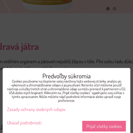
dravá játra
ím vnitřním orgánem a zároveň největší žlázou v těle. Plní celou řadu důle
erých by naše těla nemohla fungovat.
Predvoľby súkromia
Cookies používame na zlepšenie vašej návštevy tejto webovej stránky, analýzu jej
výkonnosti a zhromažďovanie údajov o jej používaní. Na tento účel môžeme použiť
nástroje a služby tretích strán a zhromaždené údaje sa môžu preniesť k partnerom v EÚ,
USA alebo iných krajinách. Kliknutím na „Prijať všetky cookies“ vyjadrujete svoj súhlas s
týmto spracovaním. Nižšie môžete nájsť podrobné informácie alebo upraviť svoje
preferencie.
Zásady ochrany osobných údajov
Ukázať podrobnosti
ár
Prijať všetky cookies