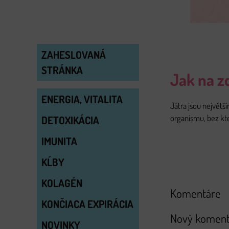
ZAHESLOVANÁ
STRÁNKA
Jak na z
ENERGIA, VITALITA
Játra jsou největš
organismu, bez kt
DETOXIKÁCIA
IMUNITA
KĹBY
KOLAGÉN
Komentáre
KONČIACA EXPIRÁCIA
Nový koment
NOVINKY