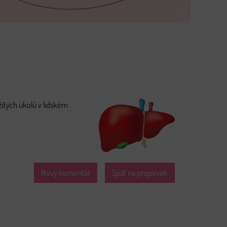
žitých úkolů v lidském
Nový komentár
Späť na príspevok